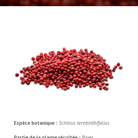
Espèce botanique :
Schinus terebinthifolius
Partie de la plante récoltée :
Baies