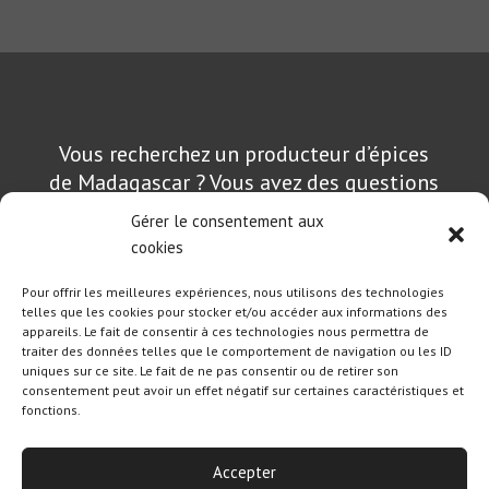
Vous recherchez un producteur d’épices
de Madagascar ? Vous avez des questions
sur nos produits ou souhaitez passer une
Gérer le consentement aux
commande ?
cookies
Pour offrir les meilleures expériences, nous utilisons des technologies
Contactez-nous
telles que les cookies pour stocker et/ou accéder aux informations des
appareils. Le fait de consentir à ces technologies nous permettra de
traiter des données telles que le comportement de navigation ou les ID
uniques sur ce site. Le fait de ne pas consentir ou de retirer son
consentement peut avoir un effet négatif sur certaines caractéristiques et
fonctions.
Création et référencement :
Olicom
|
Mentions Légales
|
Politique des
cookies
|
Conditions Générales de Vente
Accepter